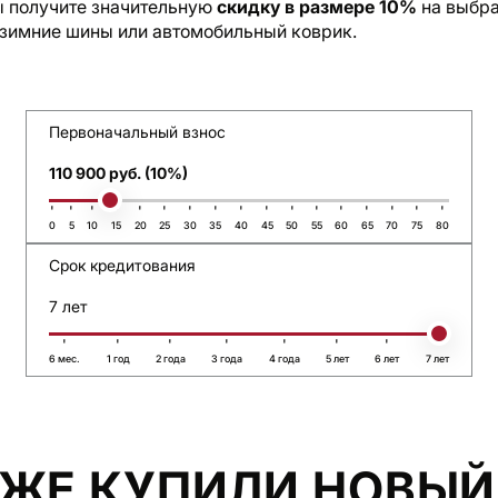
ы получите значительную
скидку в размере 10%
на выбра
 зимние шины или автомобильный коврик.
Первоначальный взнос
110 900 руб. (10%)
0
5
10
15
20
25
30
35
40
45
50
55
60
65
70
75
80
Срок кредитования
7 лет
6 мес.
1 год
2 года
3 года
4 года
5 лет
6 лет
7 лет
 УЖЕ КУПИЛИ НОВЫЙ