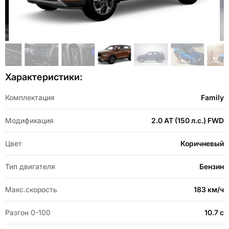
Item
1
of
Item
13
Характеристики:
1
of
13
Комплектация
Family
Модификация
2.0 AT (150 л.с.) FWD
Цвет
Коричневый
Тип двигателя
Бензин
Макс.скорость
183 км/ч
Разгон 0-100
10.7 с