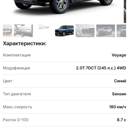
Item
1
of
Item
13
Характеристики:
1
of
13
Комплектация
Voyage
Модификация
2.0T 7DCT (245 л.с.) 4WD
Цвет
Синий
Тип двигателя
Бензин
Макс.скорость
180 км/ч
Разгон 0-100
8.7 с