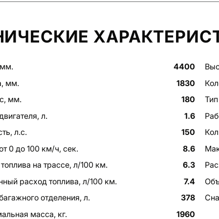
НИЧЕСКИЕ ХАРАКТЕРИС
 мм.
4400
Выс
, мм.
1830
Кол
с, мм.
180
Тип
вигателя, л.
1.6
Раб
ь, л.с.
150
Кол
от 0 до 100 км/ч, сек.
8.6
Мак
топлива на трассе, л/100 км.
6.3
Рас
ный расход топлива, л/100 км.
7.4
Объ
багажного отделения, л.
378
Сна
альная масса, кг.
1960