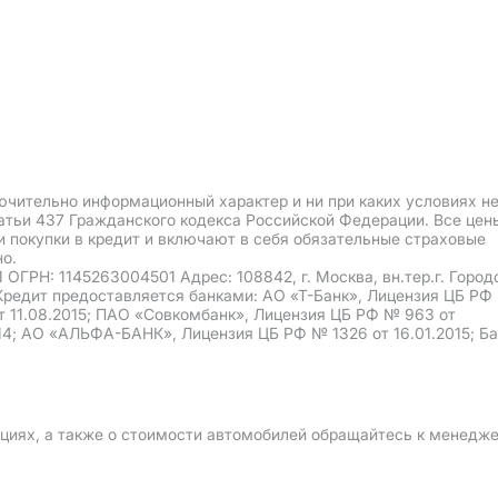
ючительно информационный характер и ни при каких условиях н
атьи 437 Гражданского кодекса Российской Федерации. Все цен
и покупки в кредит и включают в себя обязательные страховые
о.
РН: 1145263004501 Адрес: 108842, г. Москва, вн.тер.г. Город
13. Кредит предоставляется банками: АО «Т-Банк», Лицензия ЦБ РФ
т 11.08.2015; ПАО «Совкомбанк», Лицензия ЦБ РФ № 963 от
014; АО «АЛЬФА-БАНК», Лицензия ЦБ РФ № 1326 от 16.01.2015; Б
кциях, а также о стоимости автомобилей обращайтесь к менедж