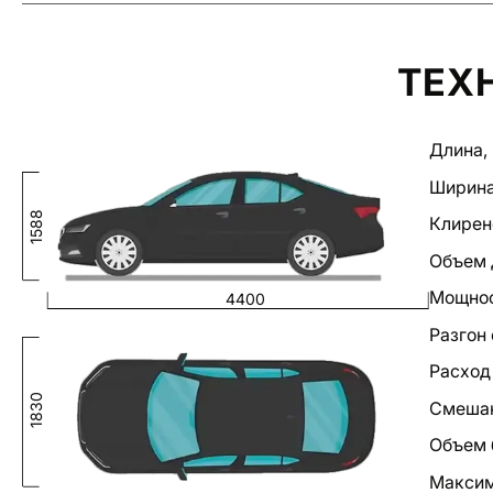
ТЕХ
Длина,
Ширина
1588
Клирен
Объем д
Мощност
4400
Разгон 
Расход 
1830
Смешан
Объем 
Максим