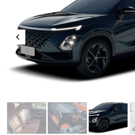
Item
1
of
13